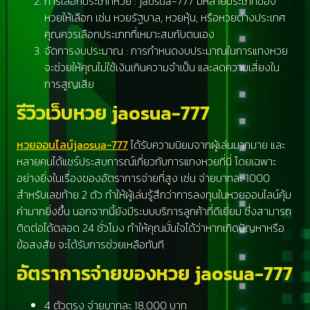
การเลือกประเภทหวย : jaosua-777 มีหลายประเภทของ
หวยให้เลือก เช่น หวยรัฐบาล, หวยหุ้น, หรือหวยต่างประเทศ
คุณควรเลือกประเภทที่เหมาะสมกับตนเอง
จัดการงบประมาณ : การกำหนดงบประมาณในการแทงหวย
จะช่วยให้คุณไม่ใช้เงินเกินความจำเป็น และลดความเสี่ยงใน
การสูญเสีย
รีวิวเว็บหวย jaosua-777
หวยออนไลน์jaosua-777
ได้รับความนิยมจากผู้เล่นมากมาย และ
หลายคนได้แชร์ประสบการณ์เกี่ยวกับการแทงหวยที่นี่ โดยเฉพาะ
อย่างยิ่งในเรื่องของอัตราการจ่ายที่สูง เช่น จ่ายบาทละ 1000
สำหรับเลขท้าย 2 ตัว ทำให้ผู้เล่นรู้สึกว่าการลงทุนในหวยออนไลน์คุ้ม
ค่ามากยิ่งขึ้น นอกจากนี้ยังมีระบบบริการลูกค้าที่ดีเยี่ยม ซึ่งสามารถ
ติดต่อได้ตลอด 24 ชั่วโมง ทำให้คุณมั่นใจได้ว่าหากเกิดปัญหาหรือ
ข้อสงสัย จะได้รับการช่วยเหลือทันที
อัตราการจ่ายของหวย jaosua-777
4 ตัวตรง จ่ายบาทละ 18,000 บาท