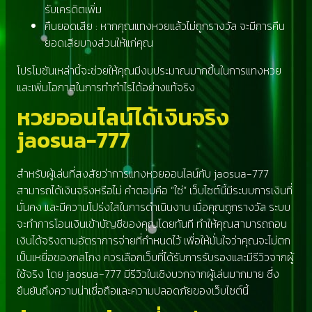
รับเครดิตเพิ่ม
คืนยอดเสีย : หากคุณแทงหวยแล้วไม่ถูกรางวัล จะมีการคืน
ยอดเสียบางส่วนให้แก่คุณ
โปรโมชันเหล่านี้จะช่วยให้คุณมีงบประมาณมากขึ้นในการแทงหวย
และเพิ่มโอกาสในการทำกำไรได้อย่างแท้จริง
หวยออนไลน์ได้เงินจริง
jaosua-777
สำหรับผู้เล่นที่สงสัยว่าการแทงหวยออนไลน์กับ jaosua-777
สามารถได้เงินจริงหรือไม่ คำตอบคือ “ใช่” เว็บไซต์นี้มีระบบการเงินที่
มั่นคง และมีความโปร่งใสในการดำเนินงาน เมื่อคุณถูกรางวัล ระบบ
จะทำการโอนเงินเข้าบัญชีของคุณโดยทันที ทำให้คุณสามารถถอน
เงินได้จริงตามอัตราการจ่ายที่กำหนดไว้ เพื่อให้มั่นใจว่าคุณจะไม่ตก
เป็นเหยื่อของกลโกง ควรเลือกเว็บที่ได้รับการรับรองและมีรีวิวจากผู้
ใช้จริง โดย jaosua-777 มีรีวิวในเชิงบวกจากผู้เล่นมากมาย ซึ่ง
ยืนยันถึงความน่าเชื่อถือและความปลอดภัยของเว็บไซต์นี้