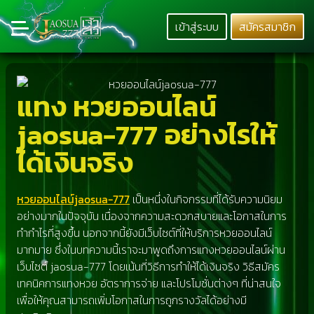
เข้าสู่ระบบ
สมัครสมาชิก
แทง หวยออนไลน์
jaosua-777 อย่างไรให้
ได้เงินจริง
หวยออนไลน์jaosua-777
เป็นหนึ่งในกิจกรรมที่ได้รับความนิยม
อย่างมากในปัจจุบัน เนื่องจากความสะดวกสบายและโอกาสในการ
ทำกำไรที่สูงขึ้น นอกจากนี้ยังมีเว็บไซต์ที่ให้บริการหวยออนไลน์
มากมาย ซึ่งในบทความนี้เราจะมาพูดถึงการแทงหวยออนไลน์ผ่าน
เว็บไซต์ jaosua-777 โดยเน้นที่วิธีการทำให้ได้เงินจริง วิธีสมัคร
เทคนิคการแทงหวย อัตราการจ่าย และโปรโมชั่นต่างๆ ที่น่าสนใจ
เพื่อให้คุณสามารถเพิ่มโอกาสในการถูกรางวัลได้อย่างมี