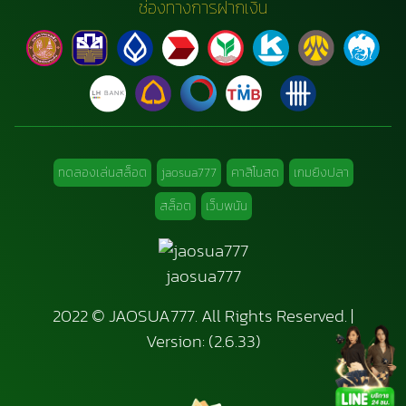
ช่องทางการฝากเงิน
ทดลองเล่นสล็อต
jaosua777
คาสิโนสด
เกมยิงปลา
สล็อต
เว็บพนัน
jaosua777
2022 © JAOSUA777. All Rights Reserved. |
Version: (2.6.33)