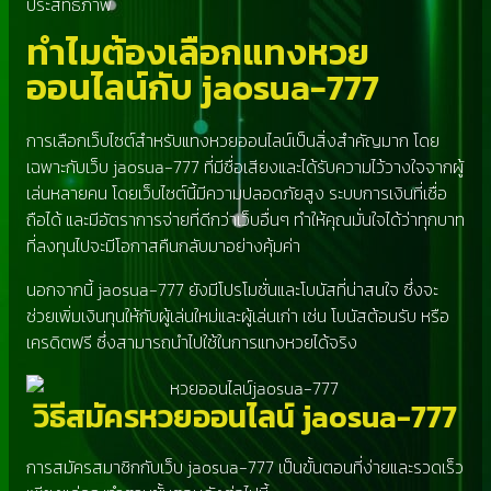
ประสิทธิภาพ
ทำไมต้องเลือกแทงหวย
ออนไลน์กับ jaosua-777
การเลือกเว็บไซต์สำหรับแทงหวยออนไลน์เป็นสิ่งสำคัญมาก โดย
เฉพาะกับเว็บ jaosua-777 ที่มีชื่อเสียงและได้รับความไว้วางใจจากผู้
เล่นหลายคน โดยเว็บไซต์นี้มีความปลอดภัยสูง ระบบการเงินที่เชื่อ
ถือได้ และมีอัตราการจ่ายที่ดีกว่าเว็บอื่นๆ ทำให้คุณมั่นใจได้ว่าทุกบาท
ที่ลงทุนไปจะมีโอกาสคืนกลับมาอย่างคุ้มค่า
นอกจากนี้ jaosua-777 ยังมีโปรโมชั่นและโบนัสที่น่าสนใจ ซึ่งจะ
ช่วยเพิ่มเงินทุนให้กับผู้เล่นใหม่และผู้เล่นเก่า เช่น โบนัสต้อนรับ หรือ
เครดิตฟรี ซึ่งสามารถนำไปใช้ในการแทงหวยได้จริง
วิธีสมัครหวยออนไลน์ jaosua-777
การสมัครสมาชิกกับเว็บ jaosua-777 เป็นขั้นตอนที่ง่ายและรวดเร็ว