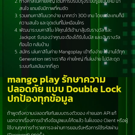
ทางคาสิโนค่ายใหญ่ ได้มีการปรับปรุงระบบรูปแบบใหม่ น่า
สนใจ แถมยังมีภาพที่คมชัด
รวมเกมคาสิโนบวกง่าย มากกว่า 300 เกม โดยแต่ละเกมก็มี
ความสนใจ และจุดเด่นที่ไม่เหมือนใคร
พัฒนาระบบคาสิโน ให้คุณได้เข้ามาลุ้นรับรางวัล และ
Jackpot รับรองว่าคุณจะต้องได้รับโบนัส และเงินรางวัล
ก้อนโต กลับบ้าน
สมัคร เล่นคาสิโนค่าย Mangoplay เข้าถึงง่าย ใช้งานได้ทุก
Generation เพราะเราคือ ค่ายใหญ่ ที่เล่นง่าย ไม่มีสะดุด
ระบบทันสมัยมากที่สุด
mango play รักษาความ
ปลอดภัย แบบ Double Lock
ปกป้องทุกข้อมูล
ถ้าพูดถึงความปลอดภัยกันแบบตรงตัวของ ค่ายนอก API แท้
นอกจากเรื่องการเข้าถึงข้อมูลแบบโค้ดแล้ว ในฝั่งของ Client หรือผู้
ใช้งานทุกการทำรายการจะผ่านการยอมรับหรือการใช้รหัสผ่าน
(Password) ทุกครั้ง