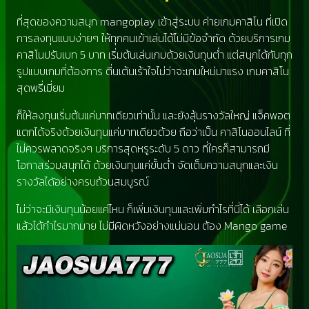
ที่สุดของความสนุก mangoplay เข้าสู่ระบบ ค่ายเกมคาสิโน ที่เปิด
การลงทุนแบบง่ายๆ ให้ทุกคนเข้าเล่นได้ไม่มีข้อจำกัด ด้วยบริการเกม
คาสิโนปรับเบท 5 บาท เริ่มต้นเล่นเกมด้วยเงินทุนต่ำ แต่สนุกได้กับทุก
รูปแบบเกมที่ต้องการ ตื่นเต้นเร้าใจไม่ว่าจะเกมใหม่มาแรง เกมคาสิโน
สุดพรี่เมี่ยม
ก็ให้ลงทุนเริ่มต้นแค่บาทเดียวเท่านั้น และยังลุ้นรางวัลใหญ่ แจ็คพอต
แตกได้จริงด้วยเงินทุนแค่บาทเดียวด้วย ถือว่าเป็น คาสิโนออนไลน์ ที่
ไม่ควรพลาดจริงๆ บริการสุดหรูระดับ 5 ดาว ที่ใครก็สามารถมี
โอกาสร่วมสนุกได้ ด้วยเงินทุนแค่ขั้นต่ำ จัดเต็มความสนุกและเงิน
รางวัลไดัอย่างครบถ้วนสมบูรณ์
ไม่ว่าจะมีเงินทุนน้อยแค่ไหน ก็เพิ่มเงินทุนและเพิ่มกำไรที่นี่ได้ เลือกเล่น
แล้วได้กำไรมากมาย ไม่มีผิดหวังอย่างแน่นอน ต้อง Mango game