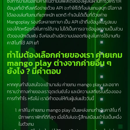
ซึ่งการนำเสนอเกมคาสิโนตามไลฟ์สไตล์ของผู้เล่นผ่านการวิเคราะห์
ข้อมูลที่เข้าถึงเครื่อข่ายด้วย API จะทำให้ได้ทั้งเล่นเกมสนุก มีโอกาส
ได้ลองเล่นกับเกมที่แตกหนัก แตกดี ทำเงินได้เต็มที่ด้วยค่าย
Mangoplay รองรับหลายภาษา เป็น API เข้าถึงข้อมูลในรูปแบบ
ของโค้ดหรือรหัสในการใช้งาน ไม่ได้เป็นการเจาะข้อมูลความเป็นส่วน
ตัวของนักเดิมพัน จึงค่อนข้างมีความปลอดภัยสูงในการใช้งานกับ
คาสิโนที่ใช้ API แท้
ทำไมต้องเลือกค่ายของเรา ค่ายเกม
mango play ต่างจากค่ายอื่น ๆ
ยังไง ? มีคำตอบ
หากคุณกำลังสนใจจะเข้ามาเล่น ค่ายเกม mango play และอยาก
ทราบว่าทางค่ายของเราจุดเด่นยังไง และมีความเสถียรในเรื่องของ
การทำกำไร หรือไม่ เรามีคำตอบให้กับผู้เล่นแล้ววันนี้
คาสิโน ค่ายเกม mango play เป็นแหล่งเกมทำเงินคาสิโน ที่
มีภาพกราฟิกที่ดีที่สุด เมื่อได้เล่นจะรู้สึกเสมือนเข้าไปเป็นหนึ่ง
ในตัวเกม