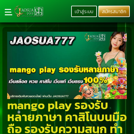
เข้าสู่ระบบ
สมัครสมาชิก
mango play รองรับ
หลายภาษา คาสิโนบนมือ
ถือ รองรับความสนุก ทำ