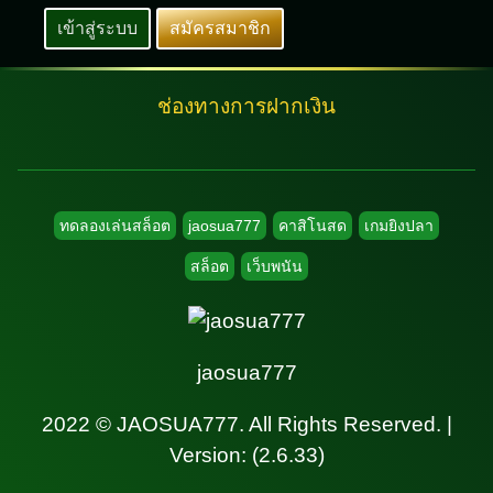
เข้าสู่ระบบ
สมัครสมาชิก
ช่องทางการฝากเงิน
ทดลองเล่นสล็อต
jaosua777
คาสิโนสด
เกมยิงปลา
สล็อต
เว็บพนัน
jaosua777
2022 © JAOSUA777. All Rights Reserved. |
Version: (2.6.33)