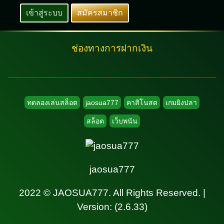
เข้าสู่ระบบ
สมัครสมาชิก
ช่องทางการฝากเงิน
ทดลองเล่นสล็อต
jaosua777
คาสิโนสด
เกมยิงปลา
สล็อต
เว็บพนัน
jaosua777
2022 © JAOSUA777. All Rights Reserved. |
Version: (2.6.33)