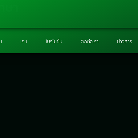
าษา
น
เกม
โปรโมชั่น
ติดต่อเรา
ข่าวสาร