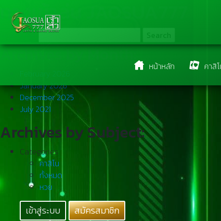
ทางเข้าล่น JAOSUA777
Search for:
Archives by Month:
หน้าหลัก
คาสิโ
February 2026
January 2026
December 2025
July 2021
Archives by Subject:
Categories
คาสิโน
ทั้งหมด
หวย
เข้าสู่ระบบ
สมัครสมาชิก