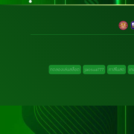
ทดลองเล่นสล็อต
jaosua777
คาสิโนสด
เก