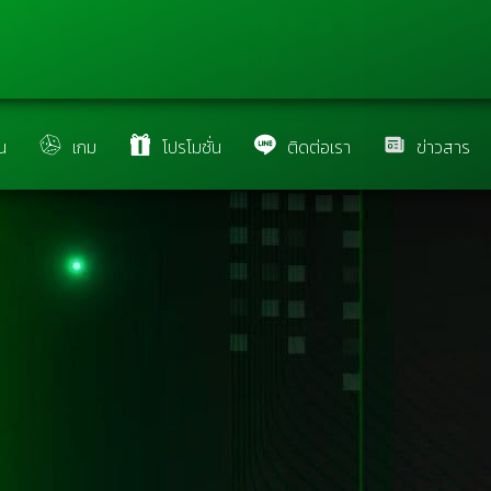
น
เกม
โปรโมชั่น
ติดต่อเรา
ข่าวสาร