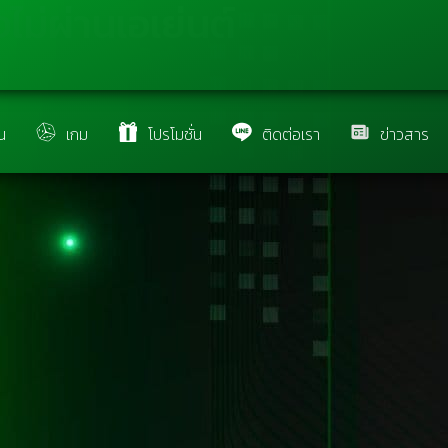
ม่ผ่านเอเย่นต์
น
เกม
โปรโมชั่น
ติดต่อเรา
ข่าวสาร