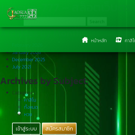
jaosua-777 – สล็อตเว็บตรงไ
Search for:
Archives by Month:
หน้าหลัก
คาสิโ
February 2026
January 2026
December 2025
July 2021
Archives by Subject:
Categories
คาสิโน
ทั้งหมด
หวย
เข้าสู่ระบบ
สมัครสมาชิก