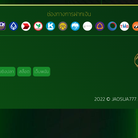
ช่องทางการฝากเงิน
มยิงปลา
สล็อต
เว็บพนัน
2022 © JAOSUA777. Al