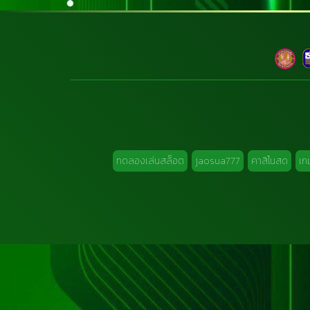
ทดลองเล่นสล็อต
jaosua777
คาสิโนสด
เก