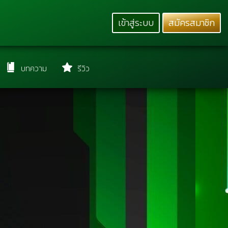
เข้าสู่ระบบ
สมัครสมาชิก
บทความ
รีวิว