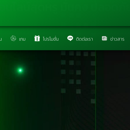
นไลน์สุดหรู มั่นคง ปลอดภั
น
เกม
โปรโมชั่น
ติดต่อเรา
ข่าวสาร