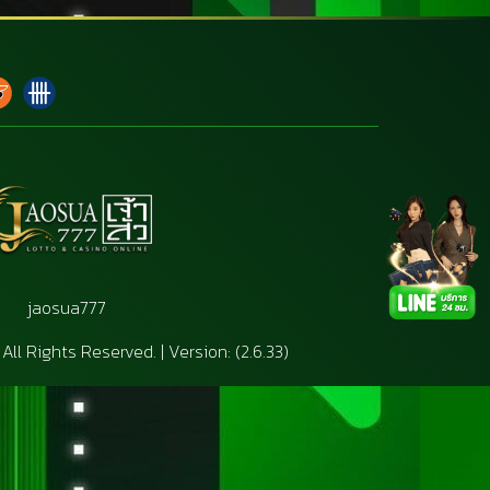
jaosua777
l Rights Reserved. | Version: (2.6.33)