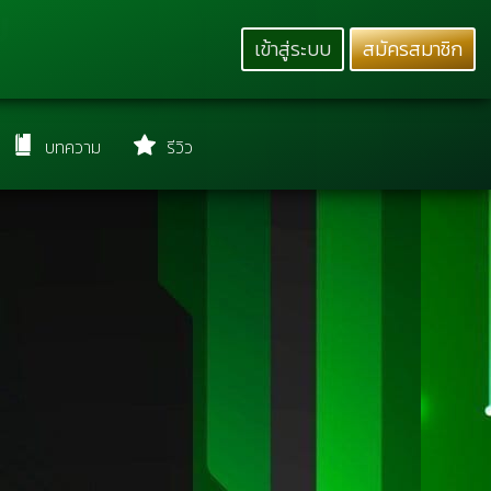
ย
เข้าสู่ระบบ
สมัครสมาชิก
บทความ
รีวิว