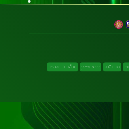
ทดลองเล่นสล็อต
jaosua777
คาสิโนสด
เก