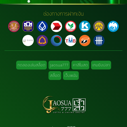
ช่องทางการฝากเงิน
ทดลองเล่นสล็อต
jaosua777
คาสิโนสด
เกมยิงปลา
สล็อต
เว็บพนัน