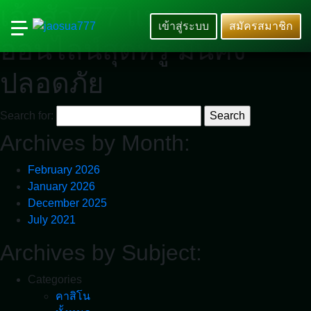
เจ้าสัว777 แพลตฟอร์มเกม
เข้าสู่ระบบ
สมัครสมาชิก
ออนไลน์สุดหรู มั่นคง
ปลอดภัย
Search for:
Archives by Month:
February 2026
January 2026
December 2025
July 2021
Archives by Subject:
Categories
คาสิโน