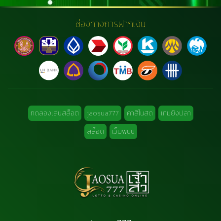
ช่องทางการฝากเงิน
ทดลองเล่นสล็อต
jaosua777
คาสิโนสด
เกมยิงปลา
สล็อต
เว็บพนัน