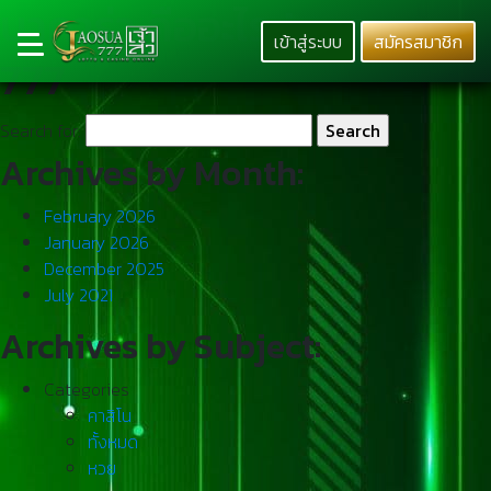
บาคาร่า คืออะไร jaosua-
เข้าสู่ระบบ
สมัครสมาชิก
777
Search for:
Archives by Month:
February 2026
January 2026
December 2025
July 2021
Archives by Subject:
Categories
คาสิโน
ทั้งหมด
หวย