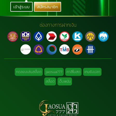
เข้าสู่ระบบ
สมัครสมาชิก
ช่องทางการฝากเงิน
ทดลองเล่นสล็อต
jaosua777
คาสิโนสด
เกมยิงปลา
สล็อต
เว็บพนัน