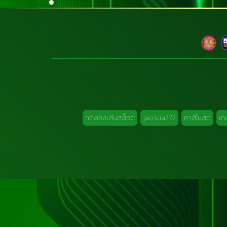
ทดลองเล่นสล็อต
jaosua777
คาสิโนสด
เก