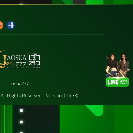
jaosua777
l Rights Reserved. | Version: (2.6.33)