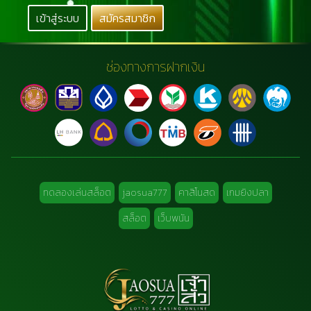
เข้าสู่ระบบ
สมัครสมาชิก
ช่องทางการฝากเงิน
ทดลองเล่นสล็อต
jaosua777
คาสิโนสด
เกมยิงปลา
สล็อต
เว็บพนัน