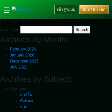
mango play รองรับหลาย
เข้าสู่ระบบ
สมัครสมาชิก
ภาษา
Search for:
Archives by Month:
February 2026
January 2026
December 2025
July 2021
Archives by Subject:
Categories
คาสิโน
ทั้งหมด
หวย