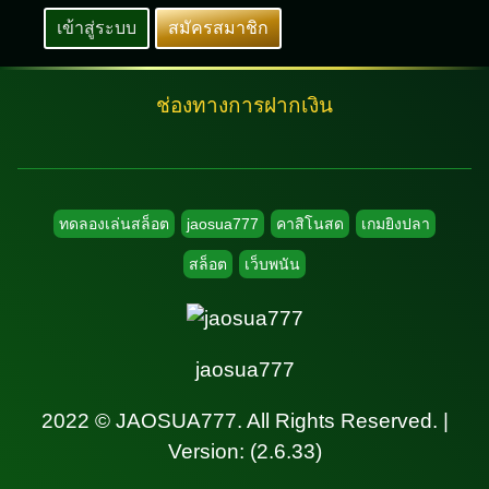
เข้าสู่ระบบ
สมัครสมาชิก
ช่องทางการฝากเงิน
ทดลองเล่นสล็อต
jaosua777
คาสิโนสด
เกมยิงปลา
สล็อต
เว็บพนัน
jaosua777
2022 © JAOSUA777. All Rights Reserved. |
Version: (2.6.33)